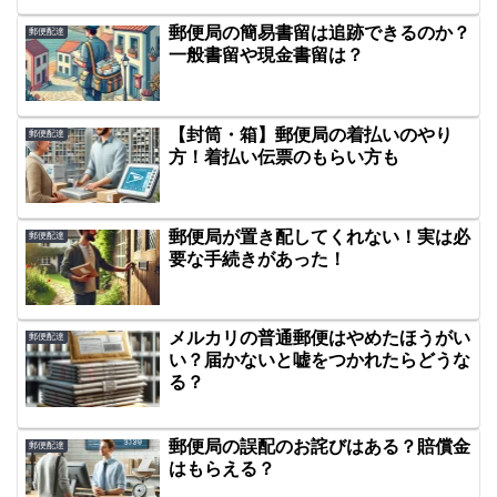
郵便局の簡易書留は追跡できるのか？
郵便配達
一般書留や現金書留は？
【封筒・箱】郵便局の着払いのやり
郵便配達
方！着払い伝票のもらい方も
郵便局が置き配してくれない！実は必
郵便配達
要な手続きがあった！
メルカリの普通郵便はやめたほうがい
郵便配達
い？届かないと嘘をつかれたらどうな
る？
郵便局の誤配のお詫びはある？賠償金
郵便配達
はもらえる？