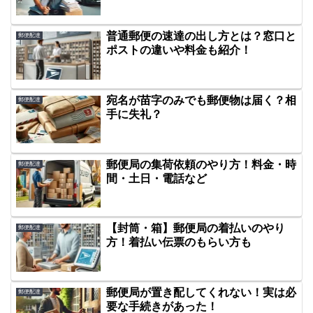
普通郵便の速達の出し方とは？窓口と
郵便配達
ポストの違いや料金も紹介！
宛名が苗字のみでも郵便物は届く？相
郵便配達
手に失礼？
郵便局の集荷依頼のやり方！料金・時
郵便配達
間・土日・電話など
【封筒・箱】郵便局の着払いのやり
郵便配達
方！着払い伝票のもらい方も
郵便局が置き配してくれない！実は必
郵便配達
要な手続きがあった！