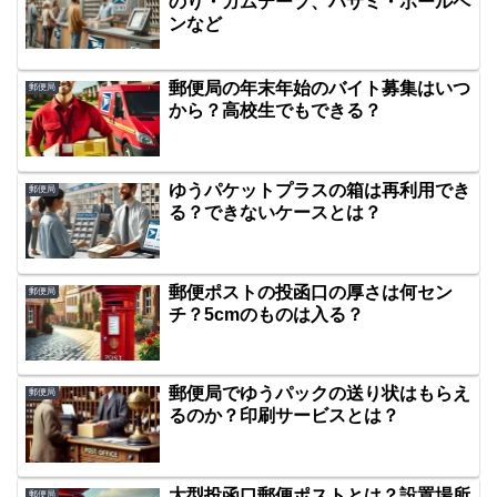
のり・ガムテープ、ハサミ・ボールペ
ンなど
郵便局の年末年始のバイト募集はいつ
郵便局
から？高校生でもできる？
ゆうパケットプラスの箱は再利用でき
郵便局
る？できないケースとは？
郵便ポストの投函口の厚さは何セン
郵便局
チ？5cmのものは入る？
郵便局でゆうパックの送り状はもらえ
郵便局
るのか？印刷サービスとは？
大型投函口郵便ポストとは？設置場所
郵便局