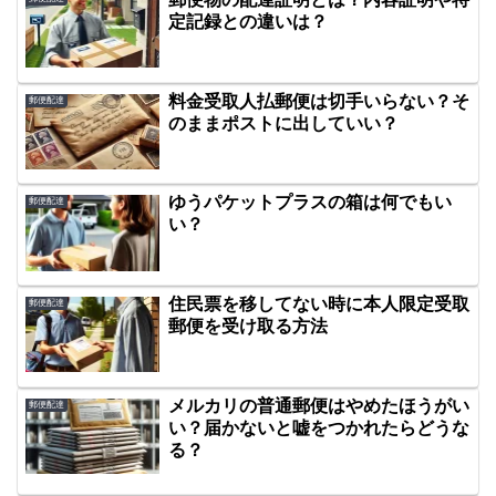
定記録との違いは？
料金受取人払郵便は切手いらない？そ
郵便配達
のままポストに出していい？
ゆうパケットプラスの箱は何でもい
郵便配達
い？
住民票を移してない時に本人限定受取
郵便配達
郵便を受け取る方法
メルカリの普通郵便はやめたほうがい
郵便配達
い？届かないと嘘をつかれたらどうな
る？