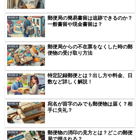
郵便局の簡易書留は追跡できるのか？
郵便配達
一般書留や現金書留は？
郵便局からの不在票をなくした時の郵
郵便配達
便物の受け取り方法
特定記録郵便とは？出し方や料金、日
郵便配達
数など詳しく解説！
宛名が苗字のみでも郵便物は届く？相
郵便配達
手に失礼？
郵便物の消印の見方とは？どこの郵便
郵便配達
局で押される？