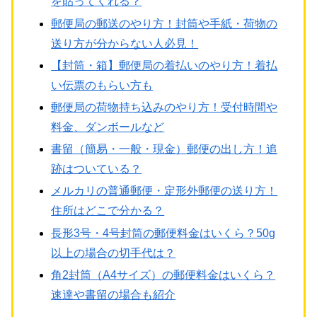
を貼ってくれる？
郵便局の郵送のやり方！封筒や手紙・荷物の
送り方が分からない人必見！
【封筒・箱】郵便局の着払いのやり方！着払
い伝票のもらい方も
郵便局の荷物持ち込みのやり方！受付時間や
料金、ダンボールなど
書留（簡易・一般・現金）郵便の出し方！追
跡はついている？
メルカリの普通郵便・定形外郵便の送り方！
住所はどこで分かる？
長形3号・4号封筒の郵便料金はいくら？50g
以上の場合の切手代は？
角2封筒（A4サイズ）の郵便料金はいくら？
速達や書留の場合も紹介